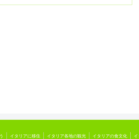
う
イタリアに移住
イタリア各地の観光
イタリアの食文化
イ