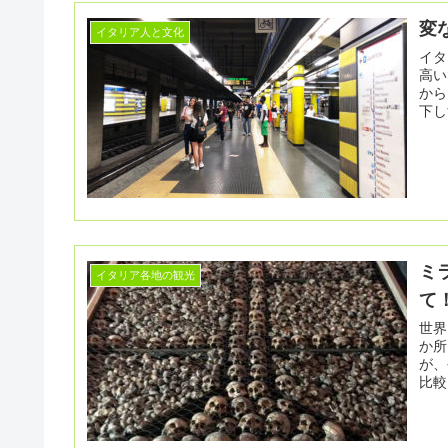
変
イタリア人と文化
イタ
高いです。 移住する前か
から
下し
ミ
イタリア各地の観光
て
世界に数か
か所にあるので
が、