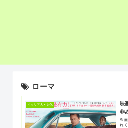
ローマ
映
イタリア人と文化
非
※画像
れて