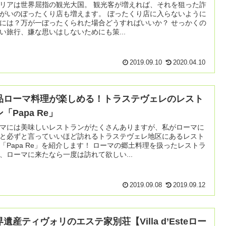
は世界屈指の観光大国。 観光客が増えれば、それを狙った詐
いのぼったくり店も増えます。 ぼったくり店に入らないように
には？万が一ぼったくられた場合どうすればいいか？ せっかくの
い旅行、嫌な思いはしないためにも策...
2019.09.10
2020.04.10
品ローマ料理が楽しめる！トラステヴェレのレスト
「Papa Re」
マには美味しいレストランがたくさんありますが、私がローマに
と必ずと言っていいほど訪れるトラステヴェレ地区にあるレスト
apa Re」を紹介します！ ローマの郷土料理を扱ったレストラ
、ローマに来たなら一度は訪れて欲しい...
2019.09.08
2019.09.12
遺産ティヴォリのエステ家別荘【Villa d’Esteロー