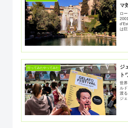
マ
ロー
20
d'
は巨
ジ
行ってみたやってみた
ト
世界
ルドツ
渡る
ジェ