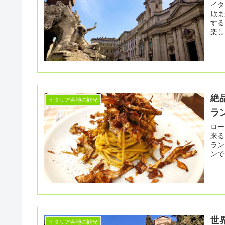
イタリア
欺まが
する
楽し
絶
イタリア各地の観光
ラン
ロー
来る
ラン「P
ンで
世界
イタリア各地の観光