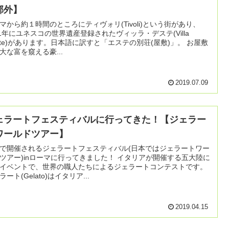
郊外】
マから約１時間のところにティヴォリ(Tivoli)という街があり、
01年にユネスコの世界遺産登録されたヴィッラ・デステ(Villa
Este)があります。日本語に訳すと「エステの別荘(屋敷)」。 お屋敷
大な富を窺える豪...
2019.07.09
ェラートフェスティバルに行ってきた！【ジェラー
ワールドツアー】
で開催されるジェラートフェスティバル(日本ではジェラートワー
アー)inローマに行ってきました！ イタリアが開催する五大陸に
イベントで、世界の職人たちによるジェラートコンテストです。
ラート(Gelato)はイタリア...
2019.04.15