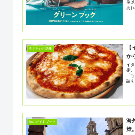
像以上に
あれ
【
覚えたい用語集
か
イタ
拶、
「も
海
旅のガイドブック
策