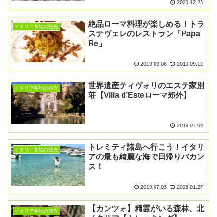
2020.12.23
絶品ローマ料理が楽しめる！トラ
イタリア各地の観光
ステヴェレのレストラン「Papa
Re」
2019.09.08
2019.09.12
世界遺産ティヴォリのエステ家別
イタリア各地の観光
荘【Villa d’Esteローマ郊外】
2019.07.09
トレミティ諸島へ行こう！イタリ
イタリア各地の観光
アの最も綺麗な海で日帰りバカン
ス！
2019.07.03
2023.01.27
【カンツォ】精霊がいる森林、北
イタリア各地の観光