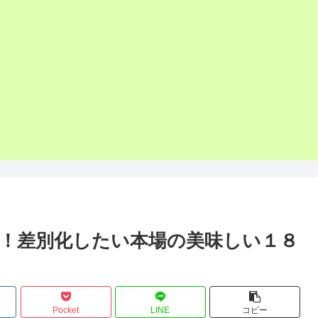
！差別化したい本場の美味しい１８
Pocket
LINE
コピー