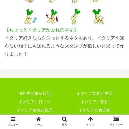
【ちょっとイタリアかぶれのネギ】
イタリア好きならクスっとするネタもあり、イタリアを知
らない相手にも送れるようなスタンプが欲しいと思って作
りました！
海外生活奮闘日記
イタリア文化と生活
イタリアに行こう
イタリアに移住
イタリア各地の観光
イタリアの食文化
イタリア語
料理・レシピ
メニュー
ホーム
検索
トップ
サイドバー
イタリアで結婚
私という人物