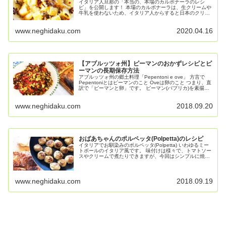
イタリア人旦那の「本当の、本場のカルボナーラのレシ
ピ」を公開します！ 本場のカルボナーラは、生クリームや
牛乳を使わないため、イタリア人からすると日本のクリー
ムスープ状のカルボナーラはあり得ないそうです。卵の黄
身とチーズでコクを出し、ま...
www.neghidaku.com
2020.04.16
【アブルッツォ州】ピーマンのおかずレシピとピ
ーマンの長期保存方法
アブルッツォ州の郷土料理「Pepentoni e ove」 方言で
Pepentoniとはピーマンのこと Oveは卵のこと つまり、直
訳で「ピーマンと卵」です。 ピーマン(パプリカ)を素揚げ
して、卵と絡ませた簡単な料理ですよ！ ...
www.neghidaku.com
2018.09.20
おばあちゃんのポルペッタ(Polpetta)のレシピ
イタリアでお馴染みのポルペッタ(Polpetta) いわゆるミー
トボールのイタリア風です。 味付けは様々で、トマトソー
スやクリームで煮たりできますが、今回はシンプルに焼き
ポルペッタの作り方を紹介します！ そしてこのレシピはイ
タリア...
www.neghidaku.com
2018.09.19