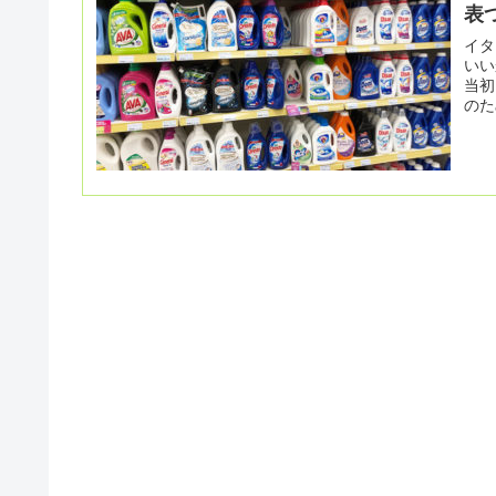
表
イタ
いいか
当初
のた