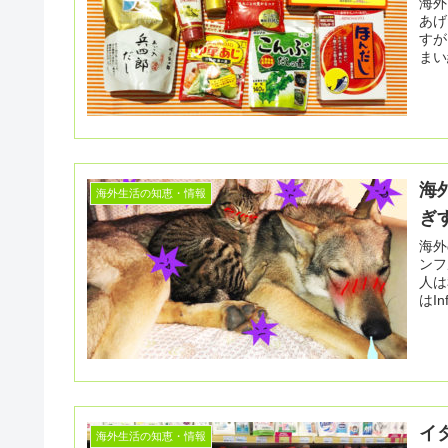
海外
あげたら
すが
まい
海
海外生活の知恵・情報
ぎ
海外
ンフ
人は私だけ
はIn
イ
海外生活の知恵・情報