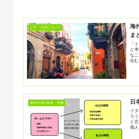
海
ビザ・大学について
ま
「イ
と考
なこ
住む
日
海外生活の知恵・情報
イタ
ろう
と言うこと
個人