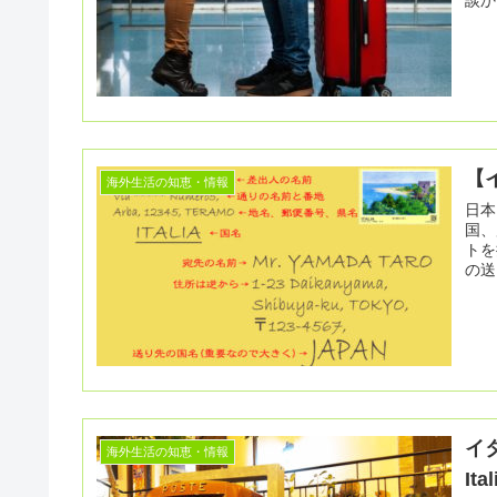
談か
【
海外生活の知恵・情報
日本
国、
トを押
の送
イ
海外生活の知恵・情報
Ita