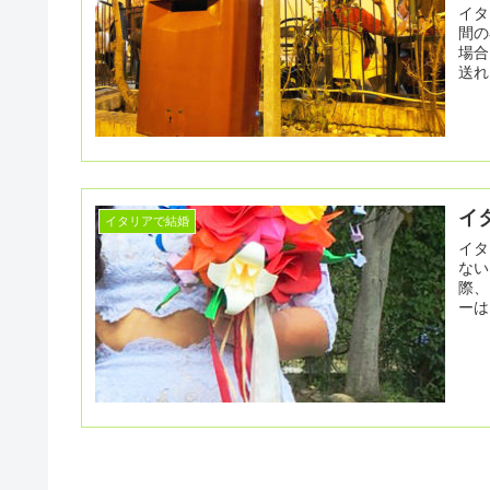
イタ
間の宅
場合
送れ
イ
イタリアで結婚
イタリ
ない
際、
ーは