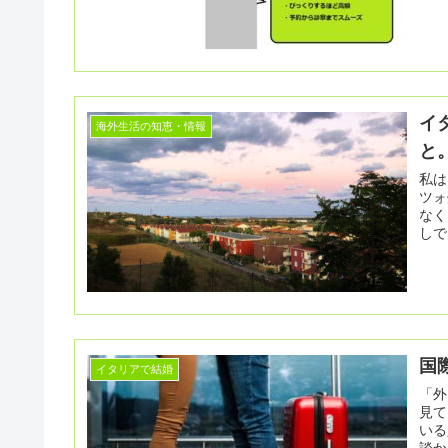
イ
海外生活の知恵・情報
と
私は
ツォ
なく
しで
国
イタリアで結婚
「外
見て
いる