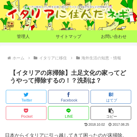
管理人
サイトマップ
お問い合わせ
ホーム
イタリアに移住
海外生活の知恵・情報
【イタリアの床掃除】土足文化の家ってど
うやって掃除するの！？洗剤は？
Twitter
Facebook
はてブ
Pocket
LINE
コピー
2018.10.02
2017.08.25
日本からイタリアに引っ越してきて困ったのが床掃除。