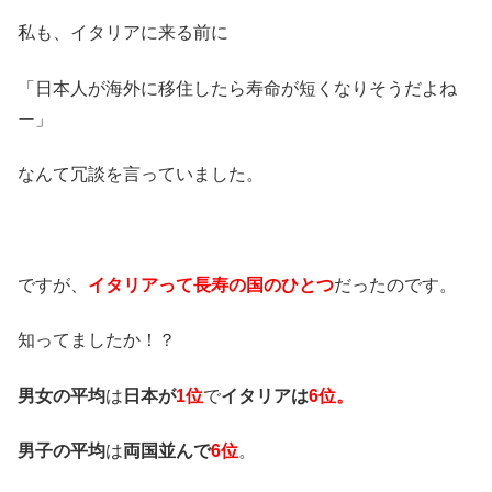
私も、イタリアに来る前に
「日本人が海外に移住したら寿命が短くなりそうだよね
ー」
なんて冗談を言っていました。
ですが、
イタリアって長寿の国のひとつ
だったのです。
知ってましたか！？
男女の平均
は
日本が
1位
で
イタリアは
6位。
男子の平均
は
両国並んで
6位
。