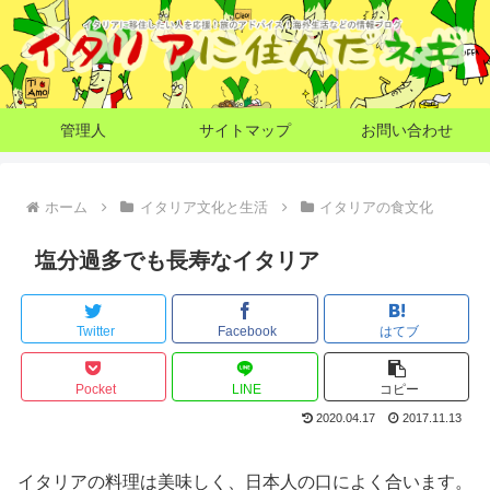
管理人
サイトマップ
お問い合わせ
ホーム
イタリア文化と生活
イタリアの食文化
塩分過多でも長寿なイタリア
Twitter
Facebook
はてブ
Pocket
LINE
コピー
2020.04.17
2017.11.13
イタリアの料理は美味しく、日本人の口によく合います。